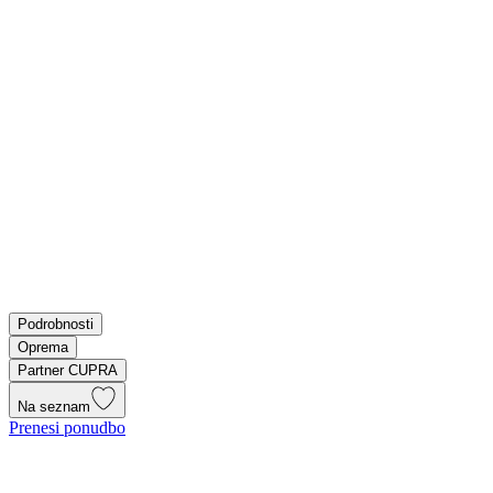
Podrobnosti
Oprema
Partner CUPRA
Na seznam
Prenesi ponudbo