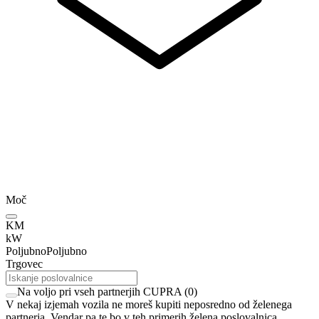
Moč
KM
kW
Poljubno
Poljubno
Trgovec
Na voljo pri vseh partnerjih CUPRA
(
0
)
V nekaj izjemah vozila ne moreš kupiti neposredno od želenega
partnerja. Vendar pa te bo v teh primerih želena poslovalnica