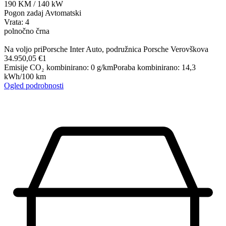
190
KM
/
140
kW
Pogon zadaj
Avtomatski
Vrata: 4
polnočno črna
Na voljo pri
Porsche Inter Auto, podružnica Porsche Verovškova
34.950,05 €
1
Emisije CO₂ kombinirano
:
0
g/km
Poraba kombinirano
:
14,3
kWh/100 km
Ogled podrobnosti