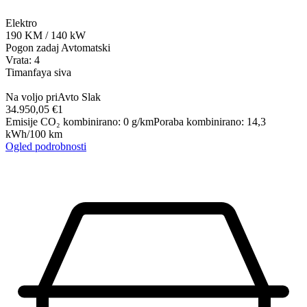
Elektro
190
KM
/
140
kW
Pogon zadaj
Avtomatski
Vrata: 4
Timanfaya siva
Na voljo pri
Avto Slak
34.950,05 €
1
Emisije CO₂ kombinirano
:
0
g/km
Poraba kombinirano
:
14,3
kWh/100 km
Ogled podrobnosti