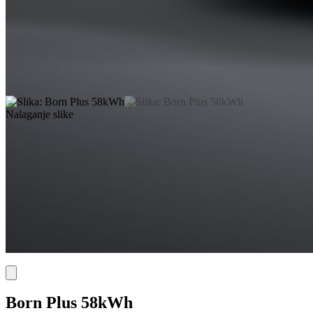
Nalaganje slike
Born Plus 58kWh